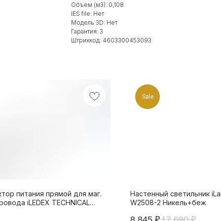
Объем (м3): 0,108
IES file: Нет
Модель 3D: Нет
Гарантия: 3
Штрихкод: 4603300453093
Sale
тор питания прямой для маг.
Настенный светильник iL
ровода iLEDEX TECHNICAL
W2508-2 Никель+беж
N POWER CONNECT 4822-L227-
8 845
₽
17 690
₽