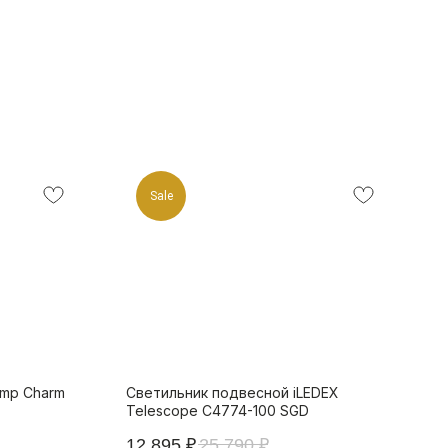
Sale
amp Charm
Светильник подвесной iLEDEX
Telescope C4774-100 SGD
12 895
₽
25 790
₽