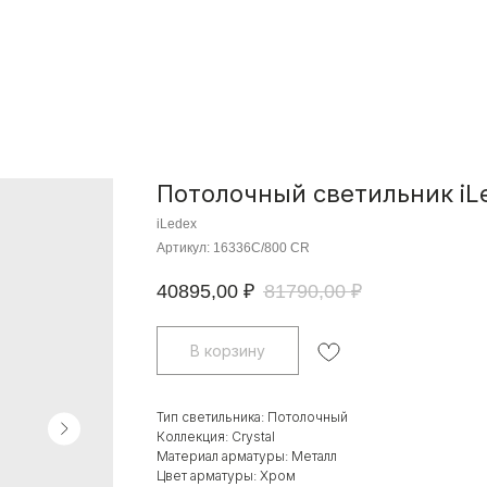
Потолочный светильник iLe
iLedex
Артикул:
16336C/800 CR
40895,00
₽
81790,00
₽
В корзину
Тип светильника: Потолочный
Коллекция: Crystal
Материал арматуры: Металл
Цвет арматуры: Хром