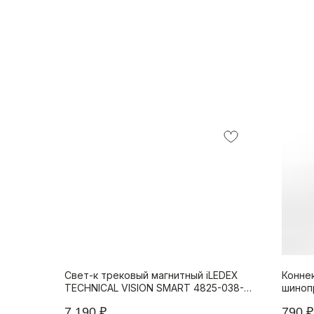
Свет-к трековый магнитный iLEDEX
Коннек
TECHNICAL VISION SMART 4825-038-
шиноп
L895-30W-110DG-BK (раб. с Алисой)
VISIO
7 190
₽
790
₽
WH