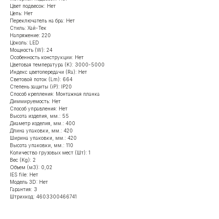
Цвет подвесок: Нет
Цепь: Нет
Переключатель на бра: Нет
Стиль: Хай-Тек
Напряжение: 220
Цоколь: LED
Мощность (W): 24
Особенность конструкции: Нет
Цветовая температура (K): 3000-5000
Индекс цветопередачи (Ra): Нет
Световой поток (Lm): 664
Степень защиты (iP): IP20
Способ крепления: Монтажная планка
Диммируемость: Нет
Способ управления: Нет
Высота изделия, мм.: 55
Диаметр изделия, мм.: 400
Длина упаковки, мм.: 420
Ширина упаковки, мм.: 420
Высота упаковки, мм.: 110
Количество грузовых мест (Шт): 1
Вес (Kg): 2
Объем (м3): 0,02
IES file: Нет
Модель 3D: Нет
Гарантия: 3
Штрихкод: 4603300466741