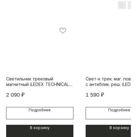
Светильник трековый
Свет-к трек. маг. пово
магнитный iLEDEX TECHNICAL
с антиблик. реш. iLEDEX
VISION 4825-038-L293-12W-
TECHNICAL VISION 4822
2 090
₽
1 590
₽
110DG-4000K-BK
L36-2W-24DG-4000K-W
Подробнее
Подробнее
В корзину
В корзину