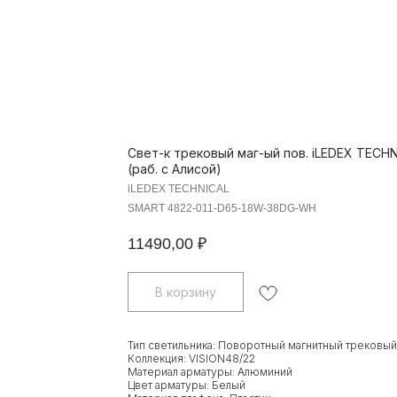
Свет-к трековый маг-ый пов. iLEDEX TECH
(раб. с Алисой)
iLEDEX TECHNICAL
SMART 4822-011-D65-18W-38DG-WH
11490,00
₽
В корзину
Тип светильника: Поворотный магнитный трековый
Коллекция: VISION48/22
Материал арматуры: Алюминий
Цвет арматуры: Белый