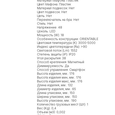
Материал плафона: Пластик
Цвет плафона: Пластик
Материал подвесок: Нет
Цвет подвесок: Нет
Цепь: Нет
Переключатель на бра: Нет
Стиль: Нет
Напряжение: 48
Цоколь: LED
Мощность (W): 18
Особенность конструкции: ORIENTABLE
Цветовая температура (K): 3000-5000
Индекс цветопередачи (Ra): >90
Световой поток (Lm): 1552
Степень защиты (iP): IP20
Угол раскрытия: 38
Способ крепления: Магнитный
Диммируемость: Да
Способ управления: Смартфон
Высота изделия, мм.: 176
Высота изделия мин, мм.: 176
Высота изделия макс, мм.: 176
Длина изделия, мм.: 132
Диаметр изделия, мм.: 65
Длина упаковки, мм.: 150
Ширина упаковки, мм.: 150
Высота упаковки, мм.: 190
Количество грузовых мест (Шт): 1
Вес (Kg): 0,4
Объем (м3): 0,002