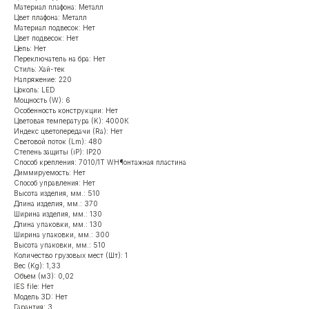
Материал плафона: Металл
Цвет плафона: Металл
Материал подвесок: Нет
Цвет подвесок: Нет
Цепь: Нет
Переключатель на бра: Нет
Стиль: Хай-тек
Напряжение: 220
Цоколь: LED
Мощность (W): 6
Особенность конструкции: Нет
Цветовая температура (K): 4000К
Индекс цветопередачи (Ra): Нет
Световой поток (Lm): 480
Степень защиты (iP): IP20
Способ крепления: 7010/1T WH¶онтажная пластина
Диммируемость: Нет
Способ управления: Нет
Высота изделия, мм.: 510
Длина изделия, мм.: 370
Ширина изделия, мм.: 130
Длина упаковки, мм.: 130
Ширина упаковки, мм.: 300
Высота упаковки, мм.: 510
Количество грузовых мест (Шт): 1
Вес (Kg): 1,33
Объем (м3): 0,02
IES file: Нет
Модель 3D: Нет
Гарантия: 3