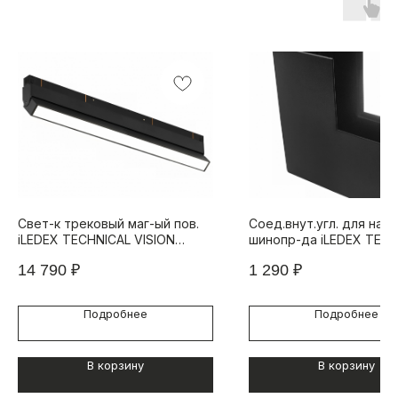
Свет-к трековый маг-ый пов.
Соед.внут.угл. для накл
iLEDEX TECHNICAL VISION
шинопр-да iLEDEX TECH
SMART 4822-004-L602-24W-
VISION INNER CORNER
14 790
₽
1 290
₽
110DG-BK (раб. с Алисой)
CONNECT 4822-021-95/
Подробнее
Подробнее
В корзину
В корзину