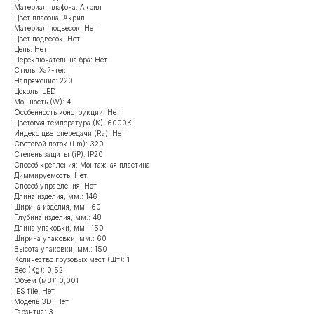
Материал плафона: Акрил
Цвет плафона: Акрил
Материал подвесок: Нет
Цвет подвесок: Нет
Цепь: Нет
Переключатель на бра: Нет
Стиль: Хай-тек
Напряжение: 220
Цоколь: LED
Мощность (W): 4
Особенность конструкции: Нет
Цветовая температура (K): 6000К
Индекс цветопередачи (Ra): Нет
Световой поток (Lm): 320
Степень защиты (iP): IP20
Способ крепления: Монтажная пластина
Диммируемость: Нет
Способ управления: Нет
Длина изделия, мм.: 146
Ширина изделия, мм.: 60
Глубина изделия, мм.: 48
Длина упаковки, мм.: 150
Ширина упаковки, мм.: 60
Высота упаковки, мм.: 150
Количество грузовых мест (Шт): 1
Вес (Kg): 0,52
Объем (м3): 0,001
IES file: Нет
Модель 3D: Нет
Гарантия: 3