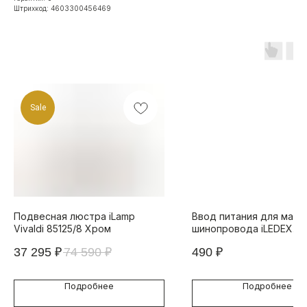
Штрихкод: 4603300456469
Sale
Подвесная люстра iLamp
Ввод питания для магн
Vivaldi 85125/8 Хром
шинопровода iLEDEX
TECHNICAL VISION POW
37 295
₽
74 590
₽
490
₽
4822-L390-WH
Подробнее
Подробнее