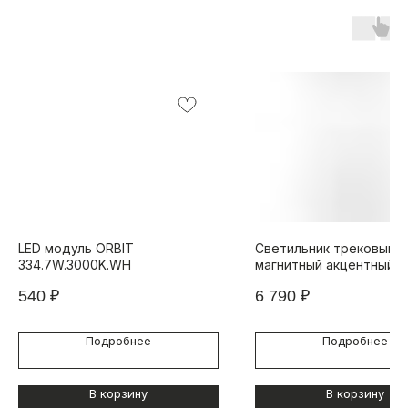
LED модуль ORBIT
Светильник трековый
334.7W.3000K.WH
магнитный акцентный i
TECHNICAL VISION 4822
540
₽
6 790
₽
H300-10W-24DG-3000K-
Подробнее
Подробнее
В корзину
В корзину