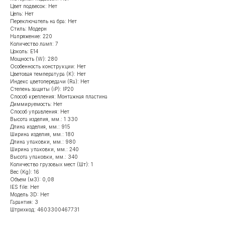
Цвет подвесок: Нет
Цепь: Нет
Переключатель на бра: Нет
Стиль: Модерн
Напряжение: 220
Количество ламп: 7
Цоколь: Е14
Мощность (W): 280
Особенность конструкции: Нет
Цветовая температура (K): Нет
Индекс цветопередачи (Ra): Нет
Степень защиты (iP): IP20
Способ крепления: Монтажная пластина
Диммируемость: Нет
Способ управления: Нет
Высота изделия, мм.: 1 330
Длина изделия, мм.: 915
Ширина изделия, мм.: 180
Длина упаковки, мм.: 980
Ширина упаковки, мм.: 240
Высота упаковки, мм.: 340
Количество грузовых мест (Шт): 1
Вес (Kg): 16
Объем (м3): 0,08
IES file: Нет
Модель 3D: Нет
Гарантия: 3
Штрихкод: 4603300467731