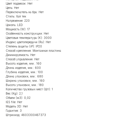
Цвет подвесок: Нет
Цепь: Нет
Переключатель на бра: Нет
Стиль: Хай тек
Напряжение: 220
Цоколь: LED
Мощность (W): 17
Особенность конструкции: Нет
Цветовая температура (K): 3000
Индекс цветопередачи (Ra): Нет
Степень защиты (iP): IP20
Способ крепления: Монтажная пластина
Диммируемость: Нет
Способ управления: Нет
Высота изделия, мм.: 160
Длина изделия, мм.: 600
Глубина изделия, мм.: 100
Длина упаковки, мм.: 680
Ширина упаковки, мм.: 160
Высота упаковки, мм.: 180
Количество грузовых мест (Шт): 1
Вес (Kg): 2,1
Объем (м3): 0,02
IES file: Нет
Модель 3D: Нет
Гарантия: 3
Штрихкод: 4603300467373