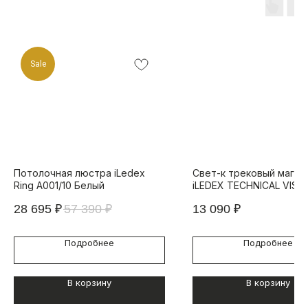
Sale
Потолочная люстра iLedex
Свет-к трековый магни
Ring A001/10 Белый
iLEDEX TECHNICAL VISI
SMART 4822-002-L690-
28 695
₽
57 390
₽
13 090
₽
38DG-BK (раб. с Алисой
Подробнее
Подробнее
В корзину
В корзину