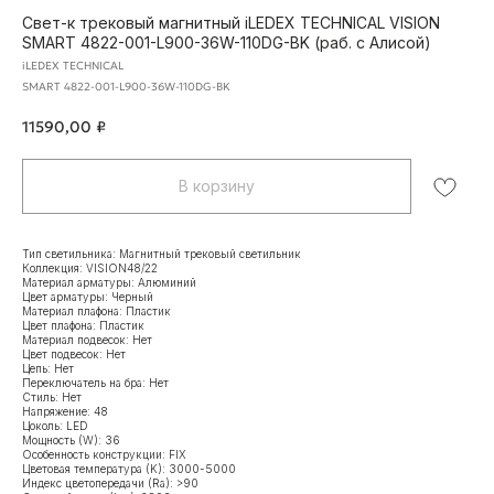
Свет-к трековый магнитный iLEDEX TECHNICAL VISION
SMART 4822-001-L900-36W-110DG-BK (раб. с Алисой)
iLEDEX TECHNICAL
SMART 4822-001-L900-36W-110DG-BK
11590,00
₽
В корзину
Тип светильника: Магнитный трековый светильник
Коллекция: VISION48/22
Материал арматуры: Алюминий
Цвет арматуры: Черный
Материал плафона: Пластик
Цвет плафона: Пластик
Материал подвесок: Нет
Цвет подвесок: Нет
Цепь: Нет
Переключатель на бра: Нет
Стиль: Нет
Напряжение: 48
Цоколь: LED
Мощность (W): 36
Особенность конструкции: FIX
Цветовая температура (K): 3000-5000
Индекс цветопередачи (Ra): >90