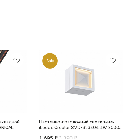
Sale
акладной
Настенно-потолочный светильник
HNICAL
iLedex Creator SMD-923404 4W 3000K
K
Белый
1 695
₽
3 390
₽