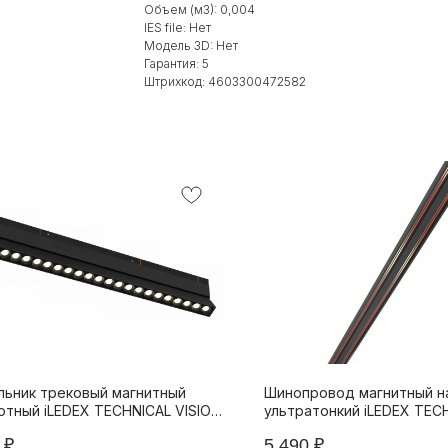
Объем (м3): 0,004
IES file: Нет
Модель 3D: Нет
Гарантия: 5
Штрихкод: 4603300472582
льник трековый магнитный
Шинопровод магнитный н
отный iLEDEX TECHNICAL VISION
ультратонкий iLEDEX TEC
003-L462-24W-38DG-3000K-BK
VISION 4825-25/7-3000-B
₽
5 490
₽