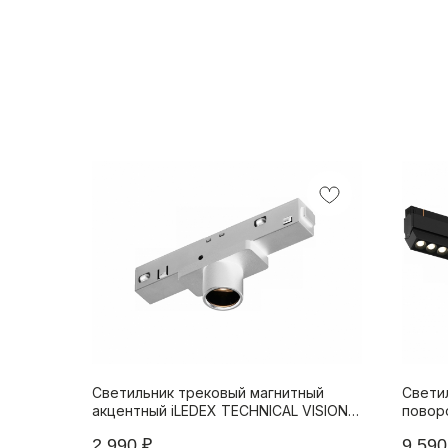
Светильник трековый магнитный
Свети
акцентный iLEDEX TECHNICAL VISION
повор
4822-017-D23-2W-24DG-4000K-WH
4822-
2 990
₽
9 590