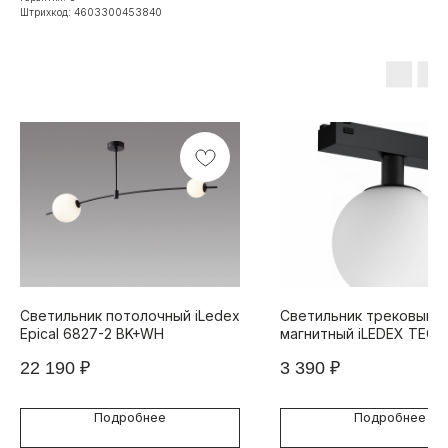
Штрихкод: 4603300453840
Светильник потолочный iLedex
Светильник трековый
Epical 6827-2 BK+WH
магнитный iLEDEX TECH
VISION 4825-046-D120-
22 190
₽
3 390
₽
340DG-4000K-BK
Подробнее
Подробнее