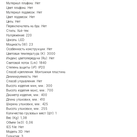
Материал плафона: Нет
Цвет плафона: Нет
Материал подвесок: Нет
Цвет подвесок: Нет
Цепь: Нет
Переключатель на бра: Нет
Стиль: Хай-тек
Напряжение: 220
Цоколь: LED
Мощность (W): 23
Особенность конструкции: Нет
Цветовая температура (K): 3000
Индекс цветопередачи (Ra): Нет
Световой поток (Lm): 1840
Степень защиты (iP): IP20
Способ крепления: Монтажная пластина
Диммируемость: Нет
Способ управления: Нет
Высота изделия мин, мм.: 300
Высота изделия макс, мм.: 700
Диаметр изделия, мм.: 400
Длина упаковки, мм.: 410
Ширина упаковки, мм.: 425
Высота упаковки, мм.: 255
Количество грузовых мест (Шт): 1
Вес (Kg): 1,38
Объем (м3): 0,06
IES file: Нет
Модель 3D: Нет
Гарантия: 3