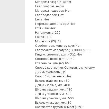
Материал плафона: Акрил
Цвет плафона: Акрил
Материал подвесок: Нет
Цвет подвесок: Нет
Цепь: Нет
Переключатель на бра: Нет
Стиль: Хай-тек
Напряжение: 220
Цоколь: LED
Мощность (W): 48
Особенность конструкции: Нет
Цветовая температура (K): 3000-5000
Индекс цветопередачи (Ra): Нет
Световой поток (Lm): 3840
Степень защиты (iP): IP20
Способ крепления: Основание к потолку
Диммируемость: Да
Способ управления: Нет
Высота изделия, мм.: 60
Длина изделия, мм.: 480
Ширина изделия, мм.: 480
Длина упаковки, мм.: 500
Ширина упаковки, мм.: 500
Высота упаковки, мм.: 80
Количество грузовых мест (Шт): 1