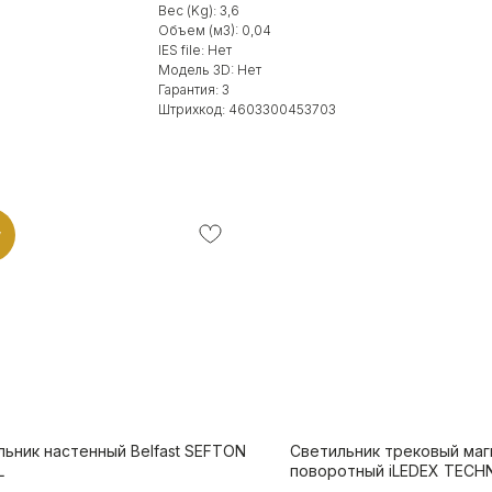
Вес (Kg): 3,6
Объем (м3): 0,04
IES file: Нет
Модель 3D: Нет
Гарантия: 3
Штрихкод: 4603300453703
w
льник настенный Belfast SEFTON
Светильник трековый маг
L
поворотный iLEDEX TECHN
4825-040-L305-12W-110D