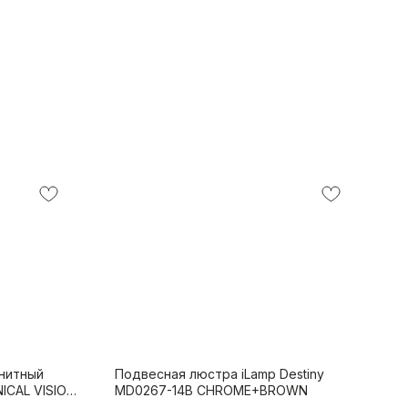
нитный
Подвесная люстра iLamp Destiny
ICAL VISION
MD0267-14B CHROME+BROWN
G-4000K-WH