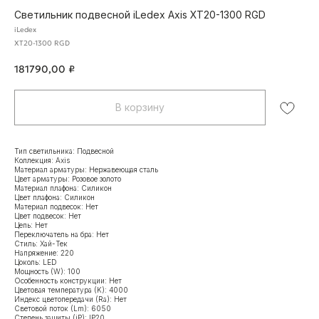
Светильник подвесной iLedex Axis XT20-1300 RGD
iLedex
XT20-1300 RGD
181790,00
₽
В корзину
Тип светильника: Подвесной
Коллекция: Axis
Материал арматуры: Нержавеющая сталь
Цвет арматуры: Розовое золото
Материал плафона: Силикон
Цвет плафона: Силикон
Материал подвесок: Нет
Цвет подвесок: Нет
Цепь: Нет
Переключатель на бра: Нет
Стиль: Хай-Тек
Напряжение: 220
Цоколь: LED
Мощность (W): 100
Особенность конструкции: Нет
Цветовая температура (K): 4000
Индекс цветопередачи (Ra): Нет
Световой поток (Lm): 6050
Степень защиты (iP): IP20