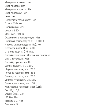
Материал плафона: Нет
Цвет плафона: Нет
Материал подвесок: Нет
Цвет подвесок: Нет
Цепь: Нет
Переключатель на бра: Нет
Стиль: Хай-тек
Напряжение: 220
Цоколь: LED
Мощность (W): 6
Особенность конструкции: Нет
Цветовая температура (K): 3000К
Индекс цветопередачи (Ra): Нет
Световой поток (Lm): 480
Степень защиты (iP): IP20
Способ крепления: Монтажная пластина
Диммируемость: Нет
Способ управления: Нет
Длина изделия, мм.: 200
Ширина изделия, мм.: 200
Глубина изделия, мм.: 165
Длина упаковки, мм.: 200
Ширина упаковки, мм.: 210
Высота упаковки, мм.: 80
Количество грузовых мест (Шт): 1
Вес (Kg): 0,7
Объем (м3): 0,01
IES file: Нет
Модель 3D: Нет
Гарантия: 3