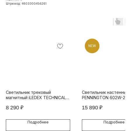
Штрихкод: 4603300456261
NEW
Светильник трековый
Светильник настенный
магнитный iLEDEX TECHNICAL
PENNINGTON 602W-2 C
VISION 4822-015-D72-8W-
8 290
₽
15 890
₽
38DG-4000K-BK
Подробнее
Подробнее