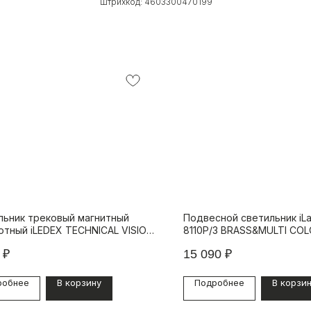
Штрихкод: 4603300470199
льник трековый магнитный
Подвесной светильник iL
отный iLEDEX TECHNICAL VISION
8110P/3 BRASS&MULTI CO
004-L300-12W-110DG-3000K-BK
₽
15 090
₽
робнее
В корзину
Подробнее
В корзи