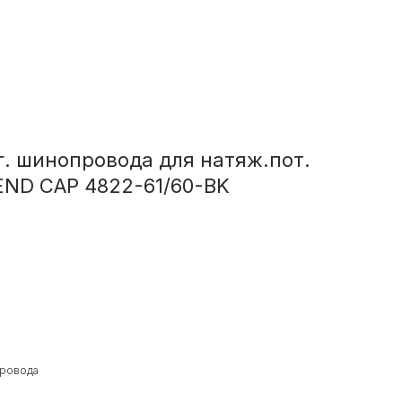
г. шинопровода для натяж.пот.
END CAP 4822-61/60-BK
провода