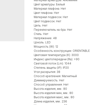
Материал арматуры: Алюминий
Цвет арматуры: Белый
Материал плафона: Нет
Цвет плафона: Нет
Материал подвесок: Нет
Цвет подвесок: Нет
Цепь: Нет
Переключатель на бра: Нет
Стиль: Нет
Напряжение: 48
Цоколь: LED
Мощность (W): 12
Особенность конструкции: ORIENTABLE
Цветовая температура (K): 3000
Индекс цветопередачи (Ra): >90
Световой поток (Lm): 1044
Степень защиты (iP): IP20
Угол раскрытия: 38
Способ крепления: Магнитный
Диммируемость: Нет
Способ управления: Нет
Высота изделия, мм.: 80
Высота изделия мин, мм.: 80
Высота изделия макс, мм.: 80
Длина изделия, мм.: 236