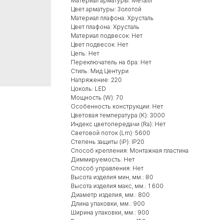
Материал арматуры: Металл
Цвет арматуры: Золотой
Материал плафона: Хрусталь
Цвет плафона: Хрусталь
Материал подвесок: Нет
Цвет подвесок: Нет
Цепь: Нет
Переключатель на бра: Нет
Стиль: Мид Центури
Напряжение: 220
Цоколь: LED
Мощность (W): 70
Особенность конструкции: Нет
Цветовая температура (K): 3000
Индекс цветопередачи (Ra): Нет
Световой поток (Lm): 5600
Степень защиты (iP): IP20
Способ крепления: Монтажная пластина
Диммируемость: Нет
Способ управления: Нет
Высота изделия мин, мм.: 80
Высота изделия макс, мм.: 1 600
Диаметр изделия, мм.: 800
Длина упаковки, мм.: 900
Ширина упаковки, мм.: 900