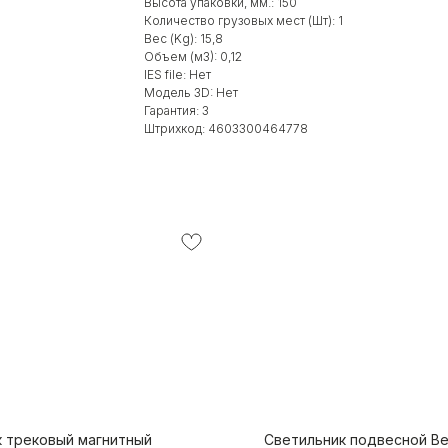
Высота упаковки, мм.: 150
Количество грузовых мест (Шт): 1
Вес (Kg): 15,8
Объем (м3): 0,12
IES file: Нет
Модель 3D: Нет
Гарантия: 3
Штрихкод: 4603300464778
к трековый магнитный
Светильник подвесной Bel