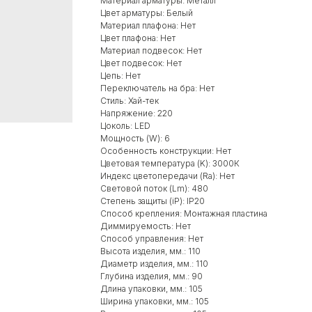
Материал арматуры: Металл
Цвет арматуры: Белый
Материал плафона: Нет
Цвет плафона: Нет
Материал подвесок: Нет
Цвет подвесок: Нет
Цепь: Нет
Переключатель на бра: Нет
Стиль: Хай-тек
Напряжение: 220
Цоколь: LED
Мощность (W): 6
Особенность конструкции: Нет
Цветовая температура (K): 3000К
Индекс цветопередачи (Ra): Нет
Световой поток (Lm): 480
Степень защиты (iP): IP20
Способ крепления: Монтажная пластина
Диммируемость: Нет
Способ управления: Нет
Высота изделия, мм.: 110
Диаметр изделия, мм.: 110
Глубина изделия, мм.: 90
Длина упаковки, мм.: 105
Ширина упаковки, мм.: 105