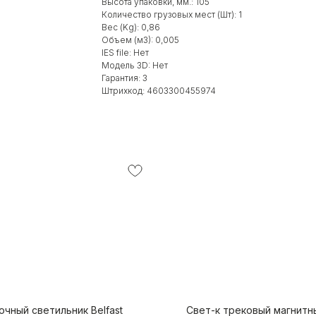
Высота упаковки, мм.: 105
Количество грузовых мест (Шт): 1
Вес (Kg): 0,86
Объем (м3): 0,005
IES file: Нет
Модель 3D: Нет
Гарантия: 3
Штрихкод: 4603300455974
чный светильник Belfast
Свет-к трековый магнитн