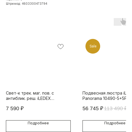
Штрихкод: 4603300473794
Sale
Свет-к трек. маг. пов. с
Подвесная люстра iLa
антиблик. реш. iLEDEX
Panorama 10490-5+5P Ч
TECHNICAL VISION 4822-010-
7 590
₽
56 745
₽
113 490
₽
D82-12W-38DG-4000K WH
(W/W)
Подробнее
Подробнее