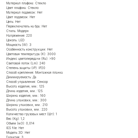
Материал плафона: Стекло
Цвет плафона: Стекло
Материал подвесок: Нет
Цвет подвесок: Нет
Цепь: Нет
Переключатель на бра: Нет
Стиль: Модерн
Напряжение: 220
Цоколь: LED
Мощность (W): 3
Особенность конструкции: Нет
Цветовая температура (K): 3000
Индекс цветопередачи (Ra): >90
Световой поток (Lm): 240
Степень защиты (iP): IP20
Способ крепления: Монтажная планка
Диммируемость: Да
Способ управления: Сенсор
Высота изделия, мм.: 125
Длина изделия, мм.: 125
Ширина изделия, мм.: 160
Длина упаковки, мм.: 300
Ширина упаковки, мм.: 210
Высота упаковки, мм.: 220
Количество грузовых мест (Шт): 1
Вес (Kg): 1,2
Объем (м3): 0,014
IES file: Нет
Модель 3D: Нет
Гарантия: 3