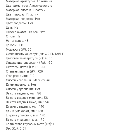
Материал арматуры: Алюминий
Цвет арматуры: Атласное золото
Материал плафона: Пластик
Цвет плафона: Пластик
Материал подвесок: Нет
Цвет подвесок: Нет
Цепь: Нет
Переключатель на бра: Нет
Стиль: Нет
Напряжение: 48
Цоколь: LED
Мощность (W): 20
Особенность конструкции: ORIENTABLE
Цветовая температура (K): 4000
Индекс цветопередачи (Ra): >90
Световой поток (Lm): 1900
Степень защиты (iP): IP20
Угол раскрытия: 110
Способ крепления: Магнитный
Диммируемость: Нет
Способ управления: Нет
Высота изделия, мм.: 56
Высота изделия мин, мм.: 56
Высота изделия макс, мм.: 56
Диаметр изделия, мм.: 140
Длина упаковки, мм.: 170
Ширина упаковки, мм.: 170
Высота упаковки, мм.: 170
Количество грузовых мест (Шт): 1
Вес (Kg): 0,61