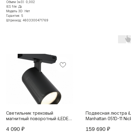
Объем (м3): 0,002
IES file: Да
Модель 3D: Нет
Гарантия: 5
Штрихкод: 4603300471769
Светильник трековый
Подвесная люстра iLa
магнитный поворотный iLEDEX
Manhattan 051D-11 Nickel
TECHNICAL VISION 4825-048-
4 090
₽
159 690
₽
D70-20W-36DG-4000K-BK