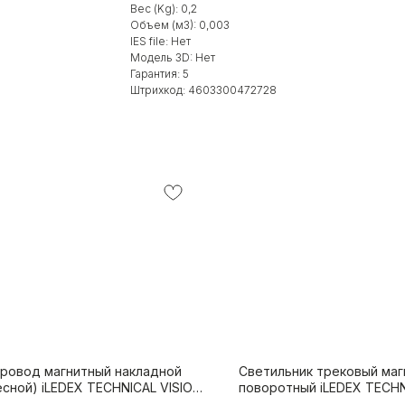
Вес (Kg): 0,2
Объем (м3): 0,003
IES file: Нет
Модель 3D: Нет
Гарантия: 5
Штрихкод: 4603300472728
ровод магнитный накладной
Светильник трековый маг
есной) iLEDEX TECHNICAL VISION
поворотный iLEDEX TECHN
52/27-3000-WH
4825-041-L209-12W-36DG