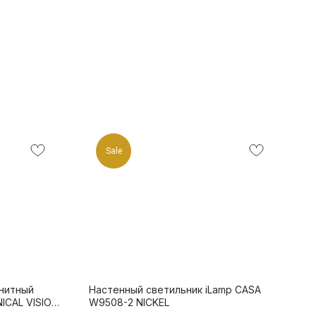
Sale
нитный
Настенный светильник iLamp CASA
ICAL VISION
W9508-2 NICKEL
-4000K-WH