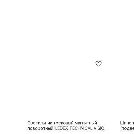
Светильник трековый магнитный
Шиноп
поворотный iLEDEX TECHNICAL VISION
(подв
4822-003-L350-18W-38DG-4000K-WH
4822-