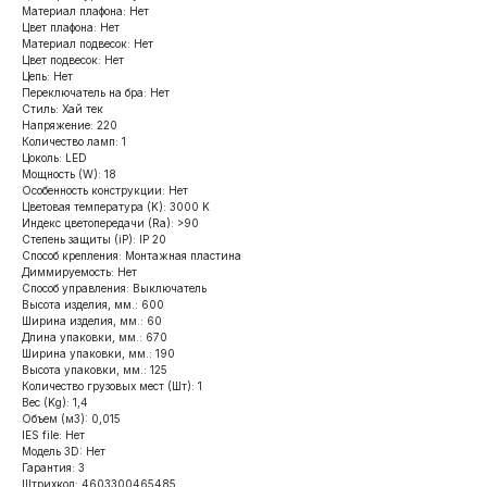
Материал плафона: Нет
Цвет плафона: Нет
Материал подвесок: Нет
Цвет подвесок: Нет
Цепь: Нет
Переключатель на бра: Нет
Стиль: Хай тек
Напряжение: 220
Количество ламп: 1
Цоколь: LED
Мощность (W): 18
Особенность конструкции: Нет
Цветовая температура (K): 3000 K
Индекс цветопередачи (Ra): >90
Степень защиты (iP): IP 20
Способ крепления: Монтажная пластина
Диммируемость: Нет
Способ управления: Выключатель
Высота изделия, мм.: 600
Ширина изделия, мм.: 60
Длина упаковки, мм.: 670
Ширина упаковки, мм.: 190
Высота упаковки, мм.: 125
Количество грузовых мест (Шт): 1
Вес (Kg): 1,4
Объем (м3): 0,015
IES file: Нет
Модель 3D: Нет
Гарантия: 3
Штрихкод: 4603300465485