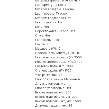
Материал арматуры: Алюминий
Цвет арматуры: Белый
Материал плафона: Пластик
Цвет плафона: Пластик
Материал подвесок: Нет
Цвет подвесок: Нет
Цепь: Нет
Переключатель на бра: Нет
Стиль: Нет
Напряжение: 48
Цоколь: LED
Мощность (W): 10
Особенность конструкции: FIX
Цветовая температура (K): 3000
Индекс цветопередачи (Ra): >90
Световой поток (Lm): 900
Степень защиты (iP): IP20
Угол раскрытия: 24
Способ крепления: Магнитный
Диммируемость: Нет
Способ управления: Нет
Высота изделия, мм.: 300
Высота изделия мин, мм.: 300
Высота изделия макс, мм.: 1 500
Диаметр изделия, мм.: 34