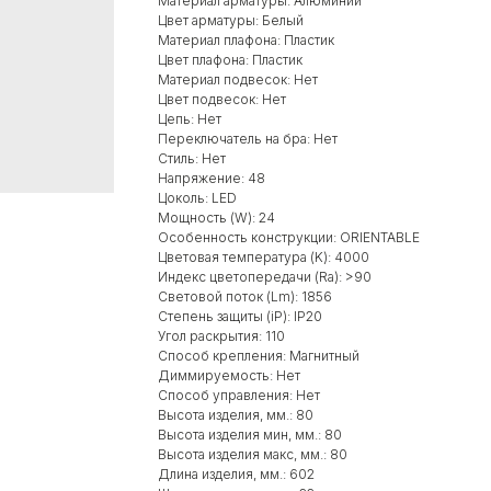
Материал арматуры: Алюминий
Цвет арматуры: Белый
Материал плафона: Пластик
Цвет плафона: Пластик
Материал подвесок: Нет
Цвет подвесок: Нет
Цепь: Нет
Переключатель на бра: Нет
Стиль: Нет
Напряжение: 48
Цоколь: LED
Мощность (W): 24
Особенность конструкции: ORIENTABLE
Цветовая температура (K): 4000
Индекс цветопередачи (Ra): >90
Световой поток (Lm): 1856
Степень защиты (iP): IP20
Угол раскрытия: 110
Способ крепления: Магнитный
Диммируемость: Нет
Способ управления: Нет
Высота изделия, мм.: 80
Высота изделия мин, мм.: 80
Высота изделия макс, мм.: 80
Длина изделия, мм.: 602