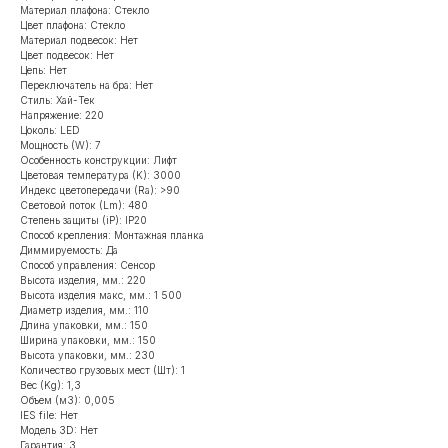
Материал плафона: Стекло
Цвет плафона: Стекло
Материал подвесок: Нет
Цвет подвесок: Нет
Цепь: Нет
Переключатель на бра: Нет
Стиль: Хай-Тек
Напряжение: 220
Цоколь: LED
Мощность (W): 7
Особенность конструкции: Лифт
Цветовая температура (K): 3000
Индекс цветопередачи (Ra): >90
Световой поток (Lm): 480
Степень защиты (iP): IP20
Способ крепления: Монтажная планка
Диммируемость: Да
Способ управления: Сенсор
Высота изделия, мм.: 220
Высота изделия макс, мм.: 1 500
Диаметр изделия, мм.: 110
Длина упаковки, мм.: 150
Ширина упаковки, мм.: 150
Высота упаковки, мм.: 230
Количество грузовых мест (Шт): 1
Вес (Kg): 1,3
Объем (м3): 0,005
IES file: Нет
Модель 3D: Нет
Гарантия: 3