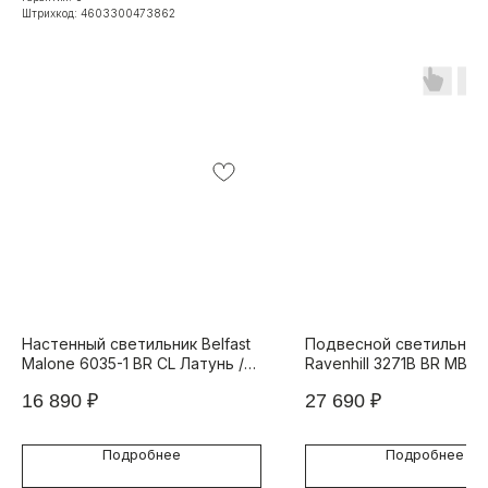
Штрихкод: 4603300473862
Настенный светильник Belfast
Подвесной светильник B
Malone 6035-1 BR CL Латунь /
Ravenhill 3271B BR MB Л
Стекло
Камень
16 890
₽
27 690
₽
Подробнее
Подробнее