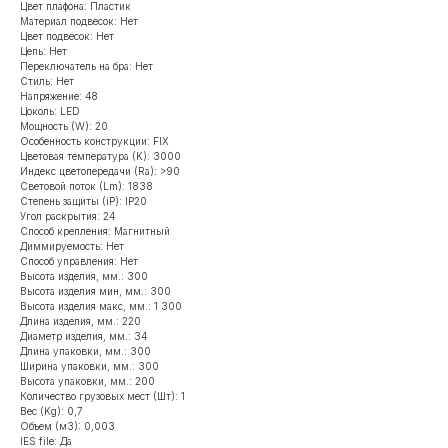
Цвет плафона: Пластик
Материал подвесок: Нет
Цвет подвесок: Нет
Цепь: Нет
Переключатель на бра: Нет
Стиль: Нет
Напряжение: 48
Цоколь: LED
Мощность (W): 20
Особенность конструкции: FIX
Цветовая температура (K): 3000
Индекс цветопередачи (Ra): >90
Световой поток (Lm): 1838
Степень защиты (iP): IP20
Угол раскрытия: 24
Способ крепления: Магнитный
Диммируемость: Нет
Способ управления: Нет
Высота изделия, мм.: 300
Высота изделия мин, мм.: 300
Высота изделия макс, мм.: 1 300
Длина изделия, мм.: 220
Диаметр изделия, мм.: 34
Длина упаковки, мм.: 300
Ширина упаковки, мм.: 300
Высота упаковки, мм.: 200
Количество грузовых мест (Шт): 1
Вес (Kg): 0,7
Объем (м3): 0,003
IES file: Да