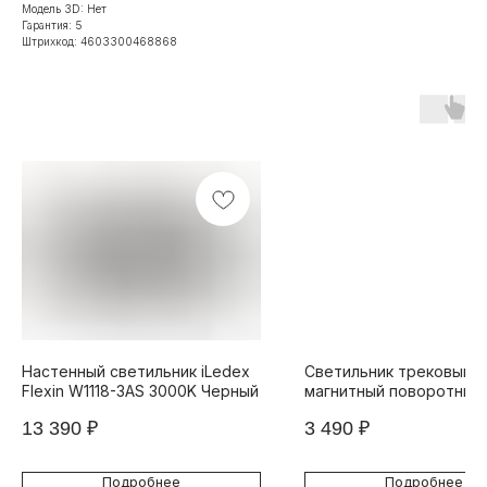
Модель 3D: Нет
Гарантия: 5
Штрихкод: 4603300468868
Настенный светильник iLedex
Светильник трековый
Flexin W1118-3AS 3000K Черный
магнитный поворотный 
TECHNICAL VISION 4825
13 390
₽
3 490
₽
D60-10W-36DG-4000K-
Подробнее
Подробнее