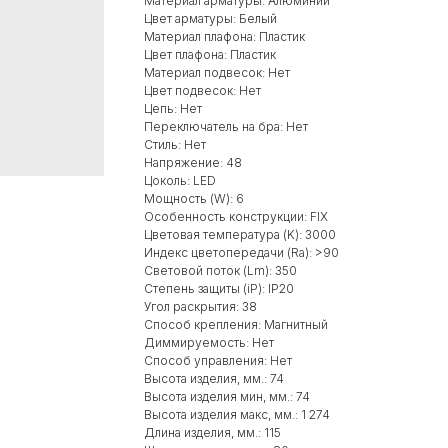
Материал арматуры: Алюминий
Цвет арматуры: Белый
Материал плафона: Пластик
Цвет плафона: Пластик
Материал подвесок: Нет
Цвет подвесок: Нет
Цепь: Нет
Переключатель на бра: Нет
Стиль: Нет
Напряжение: 48
Цоколь: LED
Мощность (W): 6
Особенность конструкции: FIX
Цветовая температура (K): 3000
Индекс цветопередачи (Ra): >90
Световой поток (Lm): 350
Степень защиты (iP): IP20
Угол раскрытия: 38
Способ крепления: Магнитный
Диммируемость: Нет
Способ управления: Нет
Высота изделия, мм.: 74
Высота изделия мин, мм.: 74
Высота изделия макс, мм.: 1 274
Длина изделия, мм.: 115