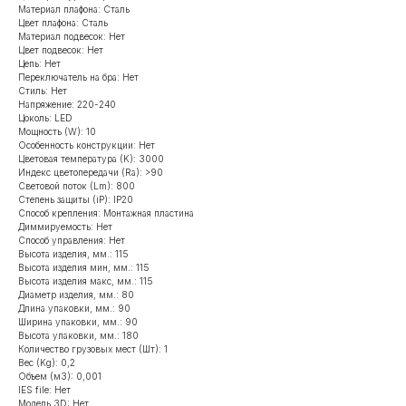
Материал плафона: Сталь
Цвет плафона: Сталь
Материал подвесок: Нет
Цвет подвесок: Нет
Цепь: Нет
Переключатель на бра: Нет
Стиль: Нет
Напряжение: 220-240
Цоколь: LED
Мощность (W): 10
Особенность конструкции: Нет
Цветовая температура (K): 3000
Индекс цветопередачи (Ra): >90
Световой поток (Lm): 800
Степень защиты (iP): IP20
Способ крепления: Монтажная пластина
Диммируемость: Нет
Способ управления: Нет
Высота изделия, мм.: 115
Высота изделия мин, мм.: 115
Высота изделия макс, мм.: 115
Диаметр изделия, мм.: 80
Длина упаковки, мм.: 90
Ширина упаковки, мм.: 90
Высота упаковки, мм.: 180
Количество грузовых мест (Шт): 1
Вес (Kg): 0,2
Объем (м3): 0,001
IES file: Нет
Модель 3D: Нет