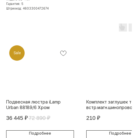
Гарантия: 5
Штрихкод: 4603300472674
Sale
Подвесная люстра iLamp
Комплект заглушек тор
Urban 88189/6 Хром
встр.магн.шинопровода
TECHNICAL VISION END 
36 445
₽
72 890
₽
210
₽
4822-026-WH (2 шт)
Подробнее
Подробнее