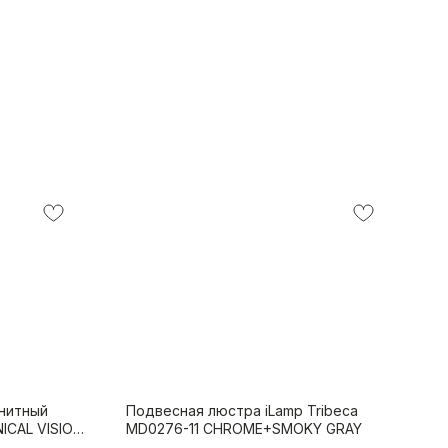
нитный
Подвесная люстра iLamp Tribeca
ICAL VISION
MD0276-11 CHROME+SMOKY GRAY
-3000K-WH