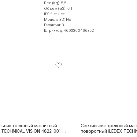
Вес (Kg): 5,5
Объем (м3): 0,1
IES file: Нет
Модель 3D: Нет
Гарантия: 3
Штрихкод: 4603300466352
льник трековый магнитный
Светильник трековый маг
 TECHNICAL VISION 4822-001-
поворотный iLEDEX TECHN
24W-110DG-3000K-BK
4825-048-D70-20W-36DG