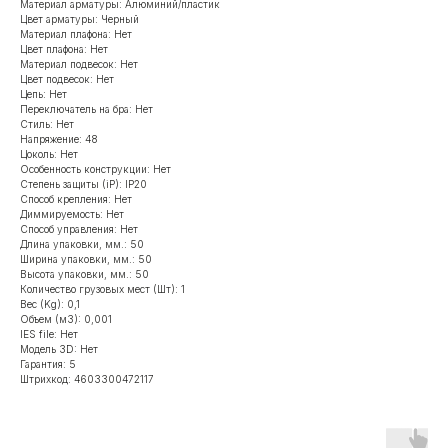
Материал арматуры: Алюминий/пластик
Цвет арматуры: Черный
Материал плафона: Нет
Цвет плафона: Нет
Материал подвесок: Нет
Цвет подвесок: Нет
Цепь: Нет
Переключатель на бра: Нет
Стиль: Нет
Напряжение: 48
Цоколь: Нет
Особенность конструкции: Нет
Степень защиты (iP): IP20
Способ крепления: Нет
Диммируемость: Нет
Способ управления: Нет
Длина упаковки, мм.: 50
Ширина упаковки, мм.: 50
Высота упаковки, мм.: 50
Количество грузовых мест (Шт): 1
Вес (Kg): 0,1
Объем (м3): 0,001
IES file: Нет
Модель 3D: Нет
Гарантия: 5
Штрихкод: 4603300472117