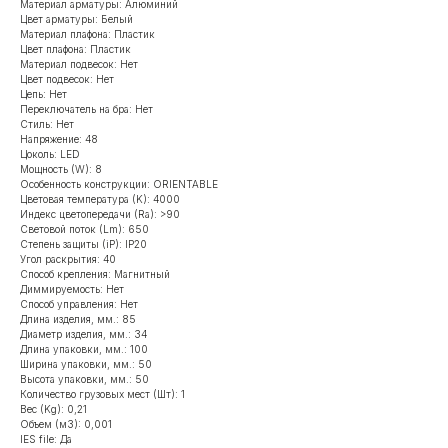
Материал арматуры: Алюминий
Цвет арматуры: Белый
Материал плафона: Пластик
Цвет плафона: Пластик
Материал подвесок: Нет
Цвет подвесок: Нет
Цепь: Нет
Переключатель на бра: Нет
Стиль: Нет
Напряжение: 48
Цоколь: LED
Мощность (W): 8
Особенность конструкции: ORIENTABLE
Цветовая температура (K): 4000
Индекс цветопередачи (Ra): >90
Световой поток (Lm): 650
Степень защиты (iP): IP20
Угол раскрытия: 40
Способ крепления: Магнитный
Диммируемость: Нет
Способ управления: Нет
Длина изделия, мм.: 85
Диаметр изделия, мм.: 34
Длина упаковки, мм.: 100
Ширина упаковки, мм.: 50
Высота упаковки, мм.: 50
Количество грузовых мест (Шт): 1
Вес (Kg): 0,21
Объем (м3): 0,001
IES file: Да