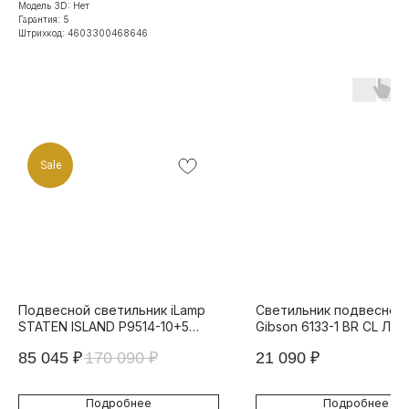
Модель 3D: Нет
Гарантия: 5
Штрихкод: 4603300468646
Sale
Подвесной светильник iLamp
Светильник подвесной B
STATEN ISLAND P9514-10+5
Gibson 6133-1 BR CL Лат
NICKEL
Стекло / Прозрачный
85 045
₽
170 090
₽
21 090
₽
Подробнее
Подробнее