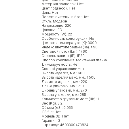
Материал подвесок: Нет
Цвет подвесок: Нет
Цепь: Нет
Переключатель на бра: Нет
Стиль: Модерн
Напряжение: 220
Цоколь: LED
Мощность (W): 22
Особенность конструкции: Нет
Цветовая температура (K): 3000
Индекс цветопередачи (Ra): >90
Световой поток (Lm): 1760
Степень защиты (iP): IP20
Способ крепления: Монтажная планка
Диммируемость: Нет
Способ управления: Нет
Высота изделия, мм.: 680
Высота изделия макс, мм.: 1 500
Диаметр изделия, мм.: 220
Длина упаковки, мм.: 710
Ширина упаковки, мм.: 270
Высота упаковки, мм.: 285
Количество грузовых мест (Шт): 1
Вес (Kg): 3,2
Объем (м3): 0,055
IES file: Нет
Модель 3D: Нет
Гарантия: 3
Штрихкод: 4603300473824