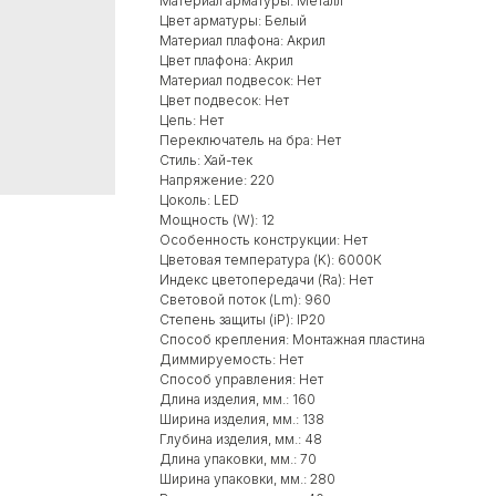
Материал арматуры: Металл
Цвет арматуры: Белый
Материал плафона: Акрил
Цвет плафона: Акрил
Материал подвесок: Нет
Цвет подвесок: Нет
Цепь: Нет
Переключатель на бра: Нет
Стиль: Хай-тек
Напряжение: 220
Цоколь: LED
Мощность (W): 12
Особенность конструкции: Нет
Цветовая температура (K): 6000К
Индекс цветопередачи (Ra): Нет
Световой поток (Lm): 960
Степень защиты (iP): IP20
Способ крепления: Монтажная пластина
Диммируемость: Нет
Способ управления: Нет
Длина изделия, мм.: 160
Ширина изделия, мм.: 138
Глубина изделия, мм.: 48
Длина упаковки, мм.: 70
Ширина упаковки, мм.: 280