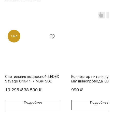
Sale
Светильник подвесной iLEDEX
Коннектор питания угл.
Savage C4644-7 MBK+SGD
маг.шинопровода iLEDE
TECHNICAL VISION COR
19 295
₽
38 590
₽
990
₽
POWER CONNECT 4822-
BK
Подробнее
Подробнее