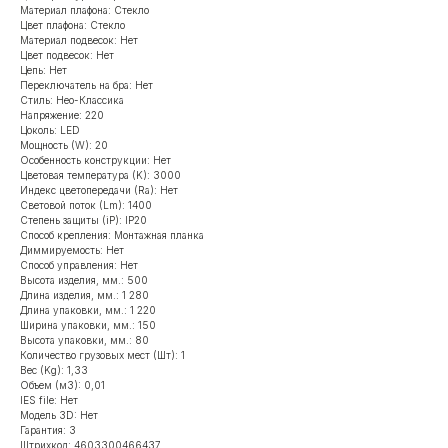
Материал плафона: Стекло
Цвет плафона: Стекло
Материал подвесок: Нет
Цвет подвесок: Нет
Цепь: Нет
Переключатель на бра: Нет
Стиль: Нео-Классика
Напряжение: 220
Цоколь: LED
Мощность (W): 20
Особенность конструкции: Нет
Цветовая температура (K): 3000
Индекс цветопередачи (Ra): Нет
Световой поток (Lm): 1400
Степень защиты (iP): IP20
Способ крепления: Монтажная планка
Диммируемость: Нет
Способ управления: Нет
Высота изделия, мм.: 500
Длина изделия, мм.: 1 280
Длина упаковки, мм.: 1 220
Ширина упаковки, мм.: 150
Высота упаковки, мм.: 80
Количество грузовых мест (Шт): 1
Вес (Kg): 1,33
Объем (м3): 0,01
IES file: Нет
Модель 3D: Нет
Гарантия: 3
Штрихкод: 4603300466437