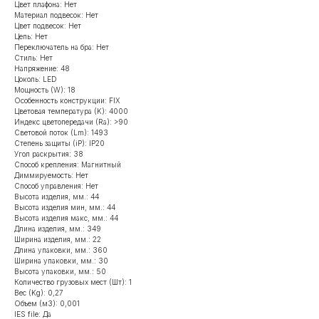
Цвет плафона: Нет
Материал подвесок: Нет
Цвет подвесок: Нет
Цепь: Нет
Переключатель на бра: Нет
Стиль: Нет
Напряжение: 48
Цоколь: LED
Мощность (W): 18
Особенность конструкции: FIX
Цветовая температура (K): 4000
Индекс цветопередачи (Ra): >90
Световой поток (Lm): 1493
Степень защиты (iP): IP20
Угол раскрытия: 38
Способ крепления: Магнитный
Диммируемость: Нет
Способ управления: Нет
Высота изделия, мм.: 44
Высота изделия мин, мм.: 44
Высота изделия макс, мм.: 44
Длина изделия, мм.: 349
Ширина изделия, мм.: 22
Длина упаковки, мм.: 360
Ширина упаковки, мм.: 30
Высота упаковки, мм.: 50
Количество грузовых мест (Шт): 1
Вес (Kg): 0,27
Объем (м3): 0,001
IES file: Да