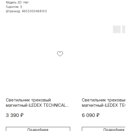
Модель 3D: Нет
Гарантия: 5
Штрихкод: 4603300468103
Светильник трековый
Светильник трековый
магнитный iLEDEX TECHNICAL
магнитный iLEDEX TECH
VISION 4822-001-L300-12W-
VISION 4822-001-L900-
3 390
₽
6 090
₽
110DG-4000K-WH
110DG-3000K-WH
Подробнее
Подробнее