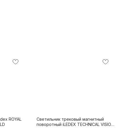
edex ROYAL
Светильник трековый магнитный
OLD
поворотный iLEDEX TECHNICAL VISION
4825-040-L305-12W-110DG-4000K-WH