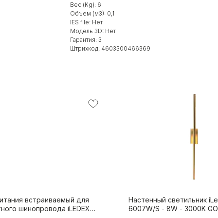
Вес (Kg): 6
Объем (м3): 0,1
IES file: Нет
Модель 3D: Нет
Гарантия: 3
Штрихкод: 4603300466369
питания встраиваемый для
Настенный светильник iL
тного шинопровода iLEDEX
6007W/S - 8W - 3000K G
ICAL VISION POWER 4822-