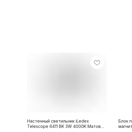
Настенный светильник iLedex
Блок 
Telescope 6411 BK 3W 4000K Матовый
магни
черный
TECHN