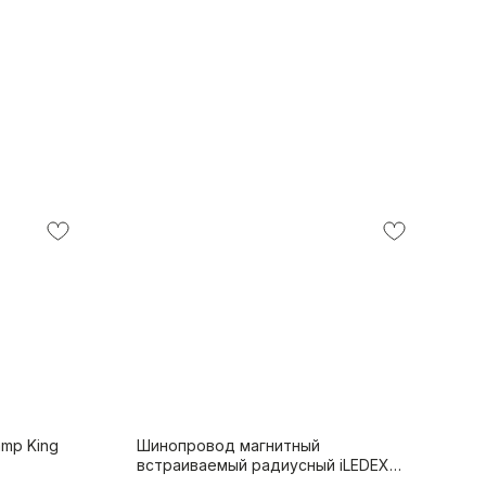
amp King
Шинопровод магнитный
встраиваемый радиусный iLEDEX
TECHNICAL VISION 4822-1/4-D1200-BK