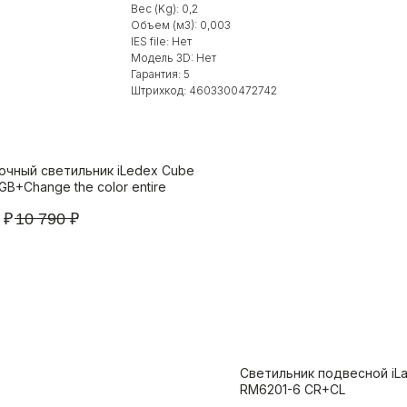
Вес (Kg): 0,2
Объем (м3): 0,003
IES file: Нет
Модель 3D: Нет
Гарантия: 5
Штрихкод: 4603300472742
очный светильник iLedex Cube
B+Change the color entire
₽
10 790
₽
Светильник подвесной iL
RM6201-6 CR+CL