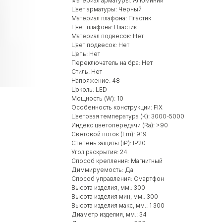
Материал арматуры: Алюминий
Цвет арматуры: Черный
Материал плафона: Пластик
Цвет плафона: Пластик
Материал подвесок: Нет
Цвет подвесок: Нет
Цепь: Нет
Переключатель на бра: Нет
Стиль: Нет
Напряжение: 48
Цоколь: LED
Мощность (W): 10
Особенность конструкции: FIX
Цветовая температура (K): 3000-5000
Индекс цветопередачи (Ra): >90
Световой поток (Lm): 919
Степень защиты (iP): IP20
Угол раскрытия: 24
Способ крепления: Магнитный
Диммируемость: Да
Способ управления: Смартфон
Высота изделия, мм.: 300
Высота изделия мин, мм.: 300
Высота изделия макс, мм.: 1 300
Диаметр изделия, мм.: 34