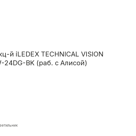
кц-й iLEDEX TECHNICAL VISION
24DG-BK (раб. с Алисой)
ветильник