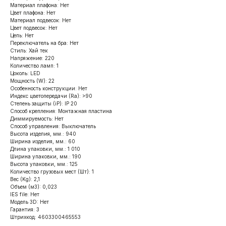
Материал плафона: Нет
Цвет плафона: Нет
Материал подвесок: Нет
Цвет подвесок: Нет
Цепь: Нет
Переключатель на бра: Нет
Стиль: Хай тек
Напряжение: 220
Количество ламп: 1
Цоколь: LED
Мощность (W): 22
Особенность конструкции: Нет
Индекс цветопередачи (Ra): >90
Степень защиты (iP): IP 20
Способ крепления: Монтажная пластина
Диммируемость: Нет
Способ управления: Выключатель
Высота изделия, мм.: 940
Ширина изделия, мм.: 60
Длина упаковки, мм.: 1 010
Ширина упаковки, мм.: 190
Высота упаковки, мм.: 125
Количество грузовых мест (Шт): 1
Вес (Kg): 2,1
Объем (м3): 0,023
IES file: Нет
Модель 3D: Нет
Гарантия: 3
Штрихкод: 4603300465553