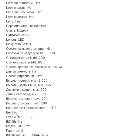
Материал плафона: Нет
Цвет плафона: Нет
Материал подвесок: Нет
Цвет подвесок: Нет
Цепь: Нет
Переключатель на бра: Нет
Стиль: Модерн
Напряжение: 220
Цоколь: LED
Мощность (W): 3
Особенность конструкции: Нет
Цветовая температура (K): 3000
Световой поток (Lm): 200
Степень защиты (iP): IP20
Способ крепления: Монтажная планка
Диммируемость: Нет
Способ управления: Нет
Высота изделия, мм.: 2 000
Высота изделия мин, мм.: 155
Диаметр изделия, мм.: 200
Длина упаковки, мм.: 300
Ширина упаковки, мм.: 270
Высота упаковки, мм.: 290
Количество грузовых мест (Шт): 1
Вес (Kg): 1
Объем (м3): 0,023
IES file: Нет
Модель 3D: Нет
Гарантия: 3
Штрихкод: 4603300473732