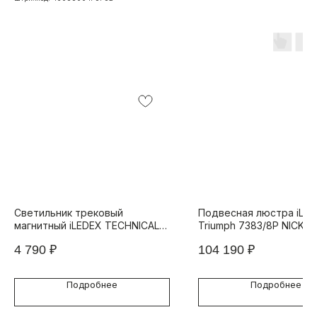
Светильник трековый
Подвесная люстра iLa
магнитный iLEDEX TECHNICAL
Triumph 7383/8P NICKEL
VISION 4822-001-L600-24W-
4 790
₽
104 190
₽
110DG-4000K-BK
Подробнее
Подробнее