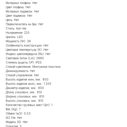
Материал плафона: Нет
Цвет плафона: Нет
Материал подвесок: Нет
Цвет подвесок: Нет
Цепь: Нет
Переключатель на бра: Нет
Стиль: Хай-тек
Напряжение: 220
Цоколь: LED
Мощность (W): 36
Особенность конструкции: Нет
Цветовая температура (K): Нет
Индекс цветопередачи (Ra): Нет
Световой поток (Lm): 2880
Степень защиты (iP): IP20
Способ крепления: Монтажная пластина
Диммируемость: Нет
Способ управления: Нет
Высота изделия мин, мм.: 850
Высота изделия макс, мм.: 1 200
Диаметр изделия, мм.: 800
Длина упаковки, мм.: 810
Ширина упаковки, мм.: 810
Высота упаковки, мм.: 810
Количество грузовых мест (Шт): 1
Вес (Kg): 7
Объем (м3): 0,53
IES file: Нет
Модель 3D: Нет
Гарантия: 3