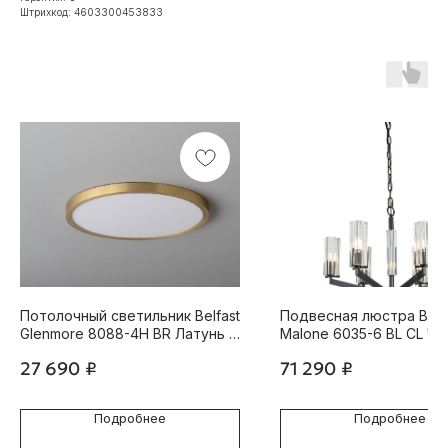
Штрихкод: 4603300453833
Потолочный светильник Belfast
Подвесная люстра Belf
Glenmore 8088-4H BR Латунь /
Malone 6035-6 BL CL Че
Акрил
Стекло
27 690
₽
71 290
₽
Подробнее
Подробнее