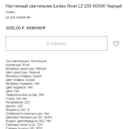
Настенный светильник iLedex River LZ-233 4000К Черный
iLedex
LZ-233 4000K BK
3095,00
₽
6190,00
₽
В корзину
Тип светильника: Настенный
Коллекция: River
Материал арматуры: Металл
Цвет арматуры: Черный
Материал плафона: Акрил
Цвет плафона: Акрил
Материал подвесок: Нет
Цвет подвесок: Нет
Цепь: Нет
Переключатель на бра: Нет
Стиль: Хай-тек
Напряжение: 220
Цоколь: LED
Мощность (W): 9
Особенность конструкции: Нет
Цветовая температура (K): 4000
Индекс цветопередачи (Ra): Нет
Световой поток (Lm): 720
Степень защиты (iP): IP20