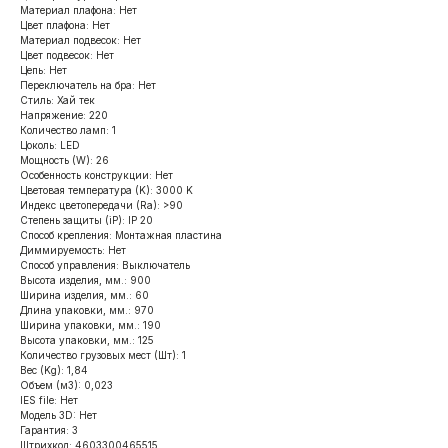
Материал плафона: Нет
Цвет плафона: Нет
Материал подвесок: Нет
Цвет подвесок: Нет
Цепь: Нет
Переключатель на бра: Нет
Стиль: Хай тек
Напряжение: 220
Количество ламп: 1
Цоколь: LED
Мощность (W): 26
Особенность конструкции: Нет
Цветовая температура (K): 3000 K
Индекс цветопередачи (Ra): >90
Степень защиты (iP): IP 20
Способ крепления: Монтажная пластина
Диммируемость: Нет
Способ управления: Выключатель
Высота изделия, мм.: 900
Ширина изделия, мм.: 60
Длина упаковки, мм.: 970
Ширина упаковки, мм.: 190
Высота упаковки, мм.: 125
Количество грузовых мест (Шт): 1
Вес (Kg): 1,84
Объем (м3): 0,023
IES file: Нет
Модель 3D: Нет
Гарантия: 3
Штрихкод: 4603300465515