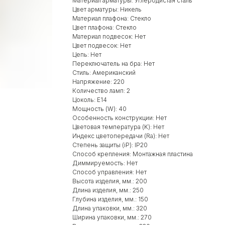
Материал арматуры: Углеродистая сталь
Цвет арматуры: Никель
Материал плафона: Стекло
Цвет плафона: Стекло
Материал подвесок: Нет
Цвет подвесок: Нет
Цепь: Нет
Переключатель на бра: Нет
Стиль: Американский
Напряжение: 220
Количество ламп: 2
Цоколь: Е14
Мощность (W): 40
Особенность конструкции: Нет
Цветовая температура (K): Нет
Индекс цветопередачи (Ra): Нет
Степень защиты (iP): IP20
Способ крепления: Монтажная пластина
Диммируемость: Нет
Способ управления: Нет
Высота изделия, мм.: 200
Длина изделия, мм.: 250
Глубина изделия, мм.: 150
Длина упаковки, мм.: 320
Ширина упаковки, мм.: 270