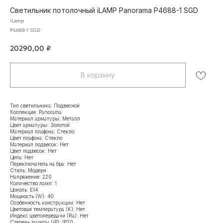
Светильник потолочный iLAMP Panorama P4688-1 SGD
iLamp
P4688-1 SGD
20290,00
₽
В корзину
Тип светильника: Подвесной
Коллекция: Panorama
Материал арматуры: Металл
Цвет арматуры: Золотой
Материал плафона: Стекло
Цвет плафона: Стекло
Материал подвесок: Нет
Цвет подвесок: Нет
Цепь: Нет
Переключатель на бра: Нет
Стиль: Модерн
Напряжение: 220
Количество ламп: 1
Цоколь: Е14
Мощность (W): 40
Особенность конструкции: Нет
Цветовая температура (K): Нет
Индекс цветопередачи (Ra): Нет
Степень защиты (iP): IP20