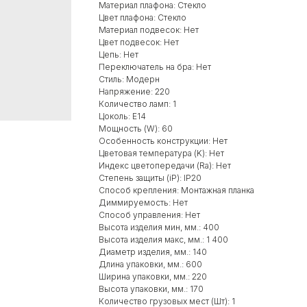
Материал плафона: Стекло
Цвет плафона: Стекло
Материал подвесок: Нет
Цвет подвесок: Нет
Цепь: Нет
Переключатель на бра: Нет
Стиль: Модерн
Напряжение: 220
Количество ламп: 1
Цоколь: Е14
Мощность (W): 60
Особенность конструкции: Нет
Цветовая температура (K): Нет
Индекс цветопередачи (Ra): Нет
Степень защиты (iP): IP20
Способ крепления: Монтажная планка
Диммируемость: Нет
Способ управления: Нет
Высота изделия мин, мм.: 400
Высота изделия макс, мм.: 1 400
Диаметр изделия, мм.: 140
Длина упаковки, мм.: 600
Ширина упаковки, мм.: 220
Высота упаковки, мм.: 170
Количество грузовых мест (Шт): 1