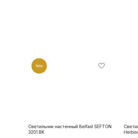
New
Светильник настенный Belfast SEFTON
Светил
3201 BK
Herbis
Стекл