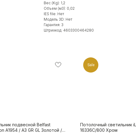
Вес (Kg): 1,2
Объем (м3): 0,02
IES file: Нет
Модель 3D: Нет
Гарантия: 3
Штрихкод: 4603300464280
Sale
ьник подвесной Belfast
Потолочный светильник iL
on A1954 / A3 GR GL Золотой /
16336C/800 Хром
о / Серый