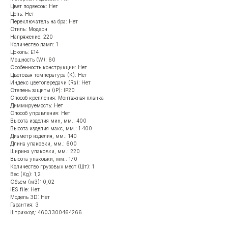
Цвет подвесок: Нет
Цепь: Нет
Переключатель на бра: Нет
Стиль: Модерн
Напряжение: 220
Количество ламп: 1
Цоколь: E14
Мощность (W): 60
Особенность конструкции: Нет
Цветовая температура (K): Нет
Индекс цветопередачи (Ra): Нет
Степень защиты (iP): IP20
Способ крепления: Монтажная планка
Диммируемость: Нет
Способ управления: Нет
Высота изделия мин, мм.: 400
Высота изделия макс, мм.: 1 400
Диаметр изделия, мм.: 140
Длина упаковки, мм.: 600
Ширина упаковки, мм.: 220
Высота упаковки, мм.: 170
Количество грузовых мест (Шт): 1
Вес (Kg): 1,2
Объем (м3): 0,02
IES file: Нет
Модель 3D: Нет
Гарантия: 3
Штрихкод: 4603300464266