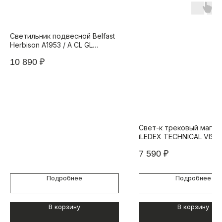
Светильник подвесной Belfast
Herbison A1953 / A CL GL
Золотой / Стекло /
10 890
₽
Прозрачный
Свет-к трековый магни
iLEDEX TECHNICAL VISI
SMART 4822-002-L235-
7 590
₽
38DG-WH (раб. с Алисо
Подробнее
Подробнее
В корзину
В корзину