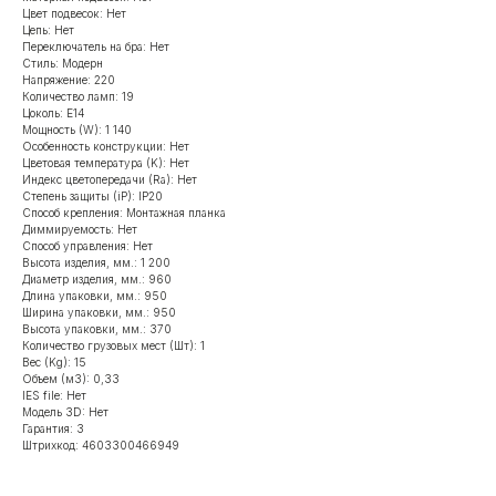
Цвет подвесок: Нет
Цепь: Нет
Переключатель на бра: Нет
Стиль: Модерн
Напряжение: 220
Количество ламп: 19
Цоколь: Е14
Мощность (W): 1 140
Особенность конструкции: Нет
Цветовая температура (K): Нет
Индекс цветопередачи (Ra): Нет
Степень защиты (iP): IP20
Способ крепления: Монтажная планка
Диммируемость: Нет
Способ управления: Нет
Высота изделия, мм.: 1 200
Диаметр изделия, мм.: 960
Длина упаковки, мм.: 950
Ширина упаковки, мм.: 950
Высота упаковки, мм.: 370
Количество грузовых мест (Шт): 1
Вес (Kg): 15
Объем (м3): 0,33
IES file: Нет
Модель 3D: Нет
Гарантия: 3
Штрихкод: 4603300466949