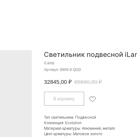
Светильник подвесной iLam
iLamp
Артикул:
6806-8 QGD
32845,00
₽
65690,00
₽
В корзину
Тип светильника: Подвесной
Коллекция: Evolution
Материал арматуры: Алюминий, металл
Цвет арматуры: Матовое золото