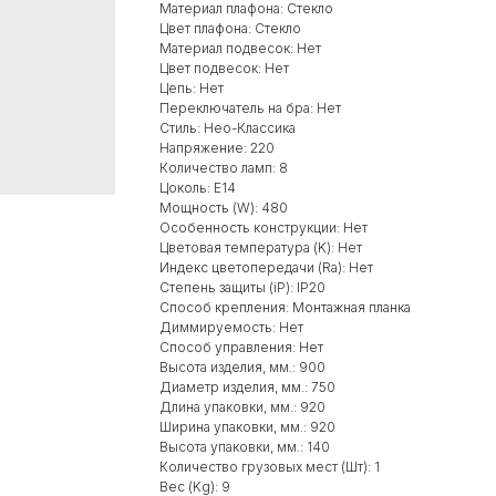
Материал плафона: Стекло
Цвет плафона: Стекло
Материал подвесок: Нет
Цвет подвесок: Нет
Цепь: Нет
Переключатель на бра: Нет
Стиль: Нео-Классика
Напряжение: 220
Количество ламп: 8
Цоколь: Е14
Мощность (W): 480
Особенность конструкции: Нет
Цветовая температура (K): Нет
Индекс цветопередачи (Ra): Нет
Степень защиты (iP): IP20
Способ крепления: Монтажная планка
Диммируемость: Нет
Способ управления: Нет
Высота изделия, мм.: 900
Диаметр изделия, мм.: 750
Длина упаковки, мм.: 920
Ширина упаковки, мм.: 920
Высота упаковки, мм.: 140
Количество грузовых мест (Шт): 1
Вес (Kg): 9