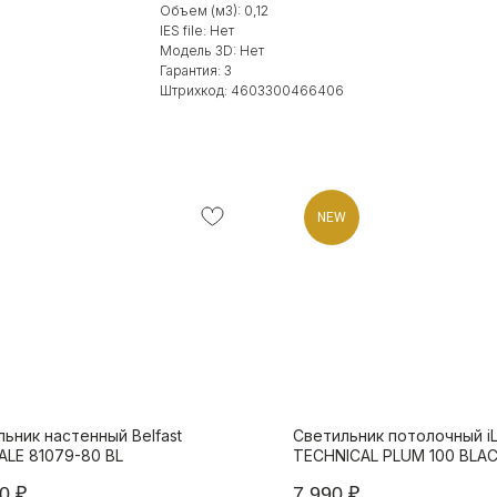
Объем (м3): 0,12
IES file: Нет
Модель 3D: Нет
Гарантия: 3
Штрихкод: 4603300466406
NEW
ьник настенный Belfast
Светильник потолочный i
ALE 81079-80 BL
TECHNICAL PLUM 100 BLA
0
₽
7 990
₽