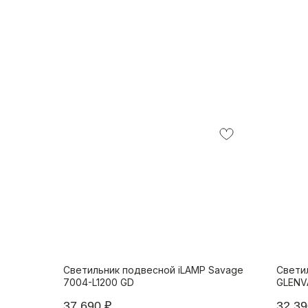
Светильник подвесной iLAMP Savage
Светил
7004-L1200 GD
GLENV
37 690
₽
32 39