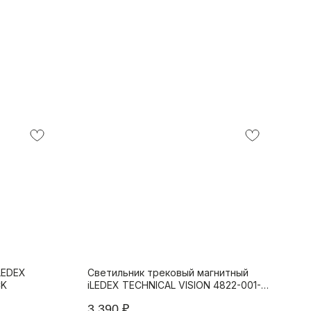
LEDEX
Светильник трековый магнитный
CK
iLEDEX TECHNICAL VISION 4822-001-
L300-12W-110DG-3000K-BK
3 390
₽